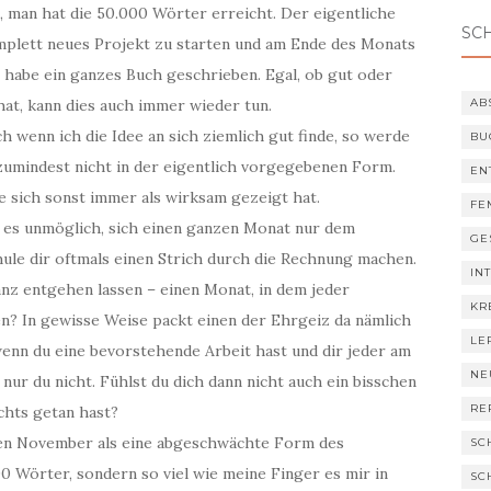
, man hat die 50.000 Wörter erreicht. Der eigentliche
SC
omplett neues Projekt zu starten und am Ende des Monats
h habe ein ganzes Buch geschrieben. Egal, ob gut oder
hat, kann dies auch immer wieder tun.
AB
h wenn ich die Idee an sich ziemlich gut finde, so werde
BU
 zumindest nicht in der eigentlich vorgegebenen Form.
EN
e sich sonst immer als wirksam gezeigt hat.
FE
st es unmöglich, sich einen ganzen Monat nur dem
GE
ule dir oftmals einen Strich durch die Rechnung machen.
IN
nz entgehen lassen – einen Monat, in dem jeder
KR
len? In gewisse Weise packt einen der Ehrgeiz da nämlich
LE
 wenn du eine bevorstehende Arbeit hast und dir jeder am
NE
 nur du nicht. Fühlst du dich dann nicht auch ein bisschen
RE
chts getan hast?
den November als eine abgeschwächte Form des
SC
00 Wörter, sondern so viel wie meine Finger es mir in
SC