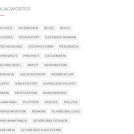
HLAGWÖRTER
SCHIED
AUSREDEN
BLOG
BUCH
CHIDEE
DIVERSITÄT
EIGENER ROMAN
TSCHEIDUNG
ERZÄHLFORM
FEEDBACK
MINISMUS
FREIHEIT
GEDANKEN
SCHREIBSEL
INPUT
INSPIRATION
TERVIEW
KALEIDOSKOP
KORREKTUR
EATIV
KREATIVITÄT
KURZGESCHICHTE
RNEN
MOTIVATION
NANOWRIMO
UANFANG
PLOTTEN
POESIE
POLITIK
PRÄSENTATION
ROMAN
SCHREIBALLTAG
HREIBANFÄNGE
SCHREIBBLOCKADE
HREIBEN
SCHREIBSCHWESTERN