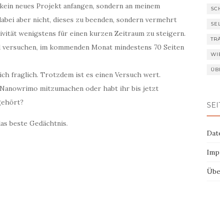
 kein neues Projekt anfangen, sondern an meinem
SC
dabei aber nicht, dieses zu beenden, sondern vermehrt
SE
ivität wenigstens für einen kurzen Zeitraum zu steigern.
TR
ird versuchen, im kommenden Monat mindestens 70 Seiten
WI
ÜB
ich fraglich. Trotzdem ist es einen Versuch wert.
m Nanowrimo mitzumachen oder habt ihr bis jetzt
gehört?
SEI
 das beste Gedächtnis.
Dat
Imp
Übe