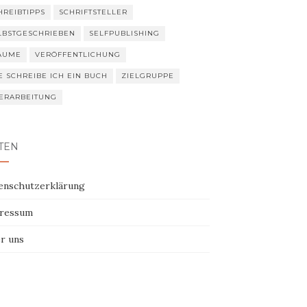
HREIBTIPPS
SCHRIFTSTELLER
LBSTGESCHRIEBEN
SELFPUBLISHING
ÄUME
VERÖFFENTLICHUNG
E SCHREIBE ICH EIN BUCH
ZIELGRUPPE
ERARBEITUNG
TEN
enschutzerklärung
ressum
r uns