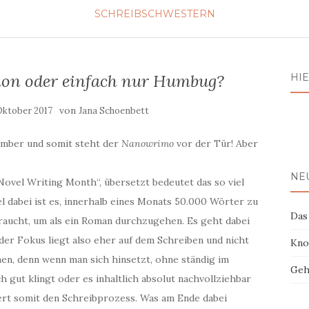
SCHREIBSCHWESTERN
on oder einfach nur Humbug?
HIE
von
Oktober 2017
Jana Schoenbett
ovember und somit steht der
Nanowrimo
vor der Tür! Aber
NE
ovel Writing Month“, übersetzt bedeutet das so viel
iel dabei ist es, innerhalb eines Monats 50.000 Wörter zu
Das
 braucht, um als ein Roman durchzugehen. Es geht dabei
 der Fokus liegt also eher auf dem Schreiben und nicht
Kno
enen, denn wenn man sich hinsetzt, ohne ständig im
Geh
h gut klingt oder es inhaltlich absolut nachvollziehbar
niert somit den Schreibprozess. Was am Ende dabei