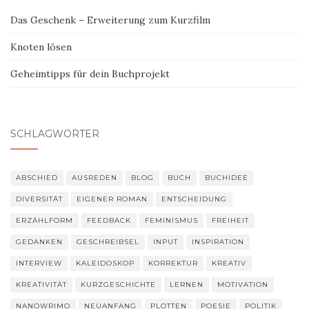
Das Geschenk – Erweiterung zum Kurzfilm
Knoten lösen
Geheimtipps für dein Buchprojekt
SCHLAGWÖRTER
ABSCHIED
AUSREDEN
BLOG
BUCH
BUCHIDEE
DIVERSITÄT
EIGENER ROMAN
ENTSCHEIDUNG
ERZÄHLFORM
FEEDBACK
FEMINISMUS
FREIHEIT
GEDANKEN
GESCHREIBSEL
INPUT
INSPIRATION
INTERVIEW
KALEIDOSKOP
KORREKTUR
KREATIV
KREATIVITÄT
KURZGESCHICHTE
LERNEN
MOTIVATION
NANOWRIMO
NEUANFANG
PLOTTEN
POESIE
POLITIK